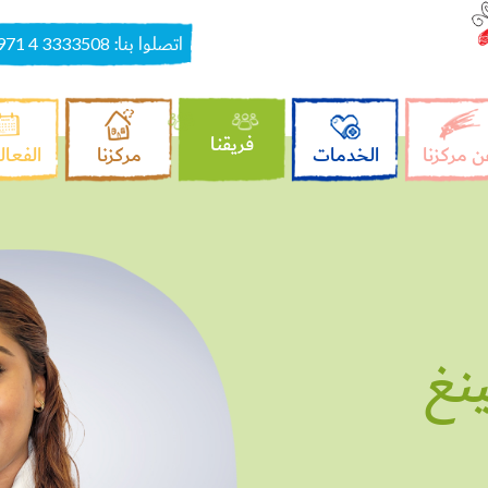
اتصلوا بنا:
971 4 3333508
فريقنا
ن مركزنا
الخدمات
مركزنا
الفعال
نغ