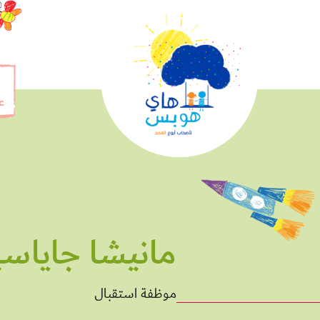
ع
مانيشا جاياسي
موظفة استقبال