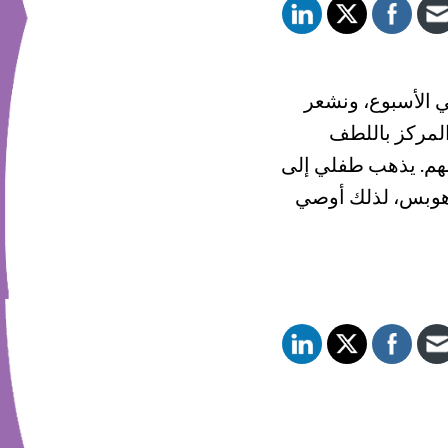
ي الأسبوع، ونشعر
المركز باللطف
 لهم. يذهب طفلي إلى
 هوبس، لذلك أوصي