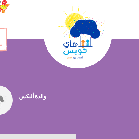
ع
والدة أليكس