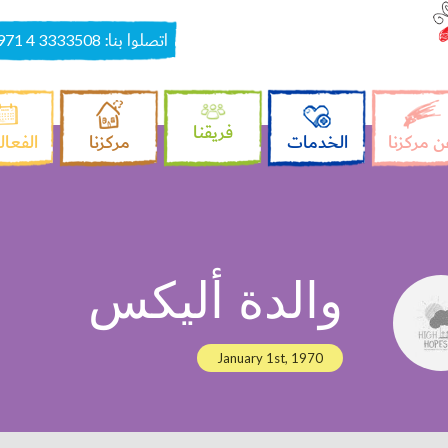
اتصلوا بنا:
971 4 3333508
فريقنا
ن مركزنا
الخدمات
مركزنا
الفعال
والدة أليكس
January 1st, 1970